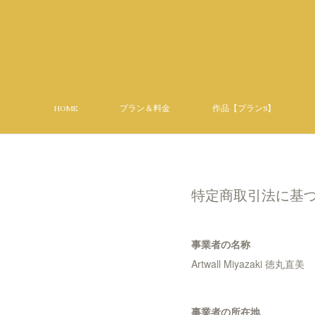
HOME
プラン＆料金
作品【プランS】
特定商取引法に基
事業者の名称
Artwall Miyazaki 徳丸直美
事業者の所在地