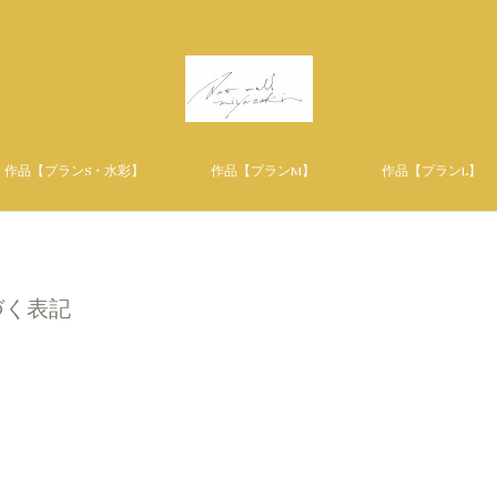
作品【プランS・水彩】
作品【プランM】
作品【プランL】
づく表記