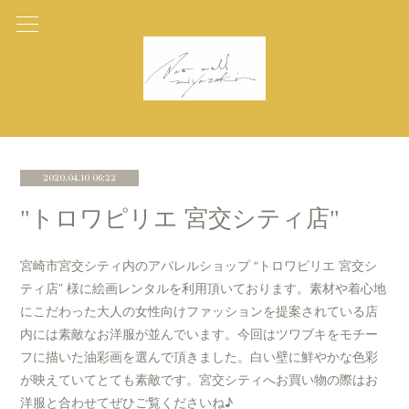
2020.04.10 06:22
"トロワピリエ 宮交シティ店"
宮崎市宮交シティ内のアパレルショップ “トロワピリエ 宮交シ
ティ店” 様に絵画レンタルを利用頂いております。素材や着心地
にこだわった大人の女性向けファッションを提案されている店
内には素敵なお洋服が並んでいます。今回はツワブキをモチー
フに描いた油彩画を選んで頂きました。白い壁に鮮やかな色彩
が映えていてとても素敵です。宮交シティへお買い物の際はお
洋服と合わせてぜひご覧くださいね♪