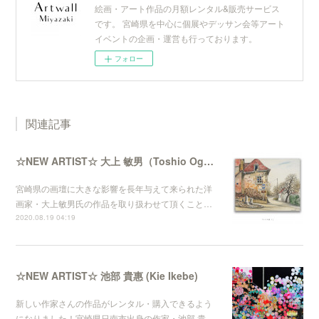
絵画・アート作品の月額レンタル&販売サービス
です。 宮崎県を中心に個展やデッサン会等アート
イベントの企画・運営も行っております。
フォロー
関連記事
☆NEW ARTIST☆ 大上 敏男（Toshio Ogami）
宮崎県の画壇に大きな影響を長年与えて来られた洋
画家・大上敏男氏の作品を取り扱わせて頂くこと…
2020.08.19 04:19
☆NEW ARTIST☆ 池部 貴惠 (Kie Ikebe)
新しい作家さんの作品がレンタル・購入できるよう
になりました！宮崎県日南市出身の作家・池部 貴…