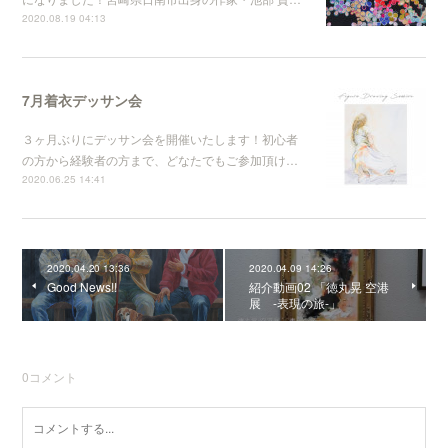
2020.08.19 04:13
7月着衣デッサン会
３ヶ月ぶりにデッサン会を開催いたします！初心者
の方から経験者の方まで、 どなたでもご参加頂け…
2020.06.25 14:41
2020.04.20 13:36
2020.04.09 14:26
Good News!!
紹介動画02 「徳丸晃 空港
展 -表現の旅-」
0
コメント