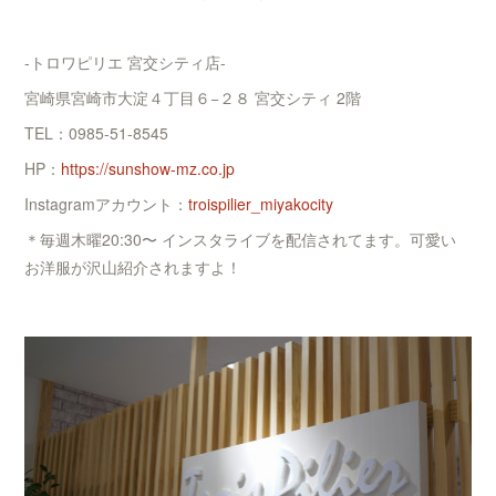
-トロワピリエ 宮交シティ店-
宮崎県宮崎市大淀４丁目６−２８ 宮交シティ 2階
TEL：0985-51-8545
HP：
https://sunshow-mz.co.jp
Instagramアカウント：
troispilier_miyakocity
＊毎週木曜20:30〜 インスタライブを配信されてます。可愛い
お洋服が沢山紹介されますよ！