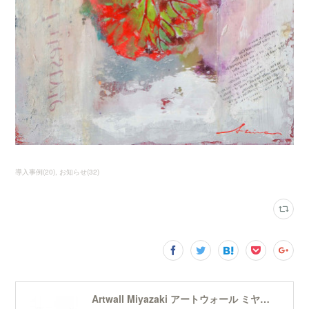
導入事例
(
20
)
お知らせ
(
32
)
Artwall Miyazaki アートウォール ミヤザキ