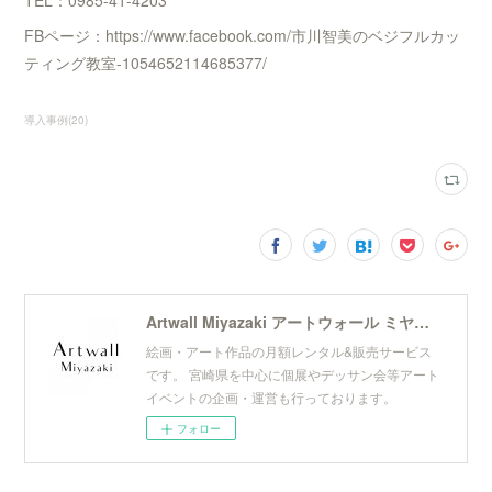
TEL：0985-41-4203
FBページ：https://www.facebook.com/市川智美のベジフルカッ
ティング教室-1054652114685377/
導入事例
(
20
)
Artwall Miyazaki アートウォール ミヤザキ
絵画・アート作品の月額レンタル&販売サービス
です。 宮崎県を中心に個展やデッサン会等アート
イベントの企画・運営も行っております。
フォロー