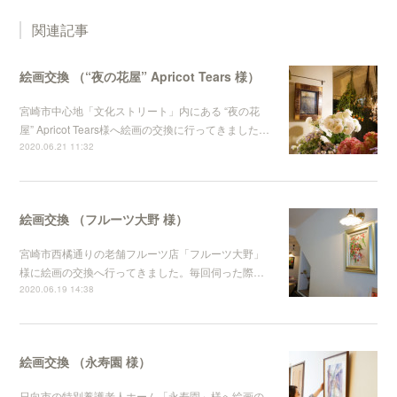
関連記事
絵画交換 （“夜の花屋” Apricot Tears 様）
宮崎市中心地「文化ストリート」内にある “夜の花
屋” Apricot Tears様へ絵画の交換に行ってきました…
2020.06.21 11:32
絵画交換 （フルーツ大野 様）
宮崎市西橘通りの老舗フルーツ店「フルーツ大野」
様に絵画の交換へ行ってきました。毎回伺った際…
2020.06.19 14:38
絵画交換 （永寿園 様）
日向市の特別養護老人ホーム「永寿園」様へ絵画の