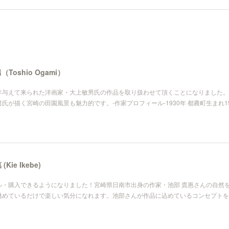
（Toshio Ogami）
年与えて来られた洋画家・大上敏男氏の作品を取り扱わせて頂くことになりました。
が描く宮崎の田園風景も魅力的です。 -作家プロフィール- 1930年 都農町生まれ 19
Kie Ikebe)
・購入できるようになりました！宮崎県日南市出身の作家・池部 貴惠さんの 自然
めているだけで楽しい気分になれます。 池部さんが作品に込めているコンセプトを