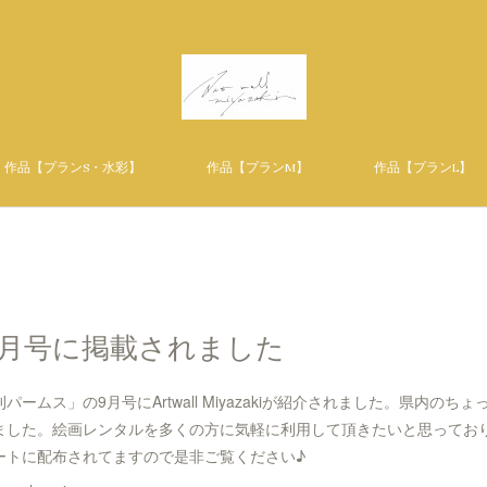
作品【プランS・水彩】
作品【プランM】
作品【プランL】
9月号に掲載されました
ームス」の9月号にArtwall Miyazakiが紹介されました。県内の
ました。絵画レンタルを多くの方に気軽に利用して頂きたいと思ってお
ートに配布されてますので是非ご覧ください♪