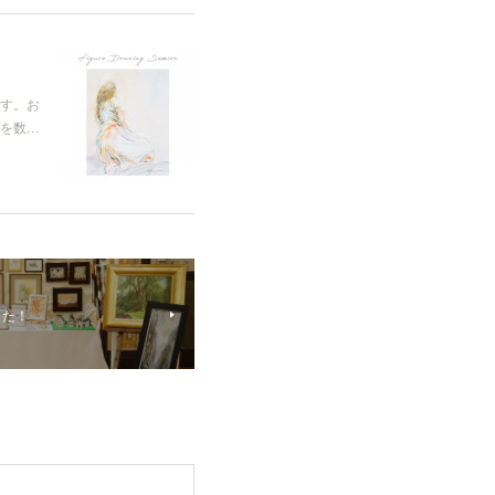
す。 お
ーズを数…
した！