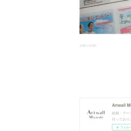
お知らせ
(
32
)
Artwal
絵画・アー
行っており
フォロ