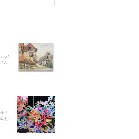
フラン
47…
をモチ
 教え…