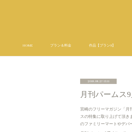
HOME
プラン＆料金
作品【プランS】
2018.08.27 13:11
月刊パームス
宮崎のフリーマガジン「月刊パ
スの特集に取り上げて頂き
のファミリーマートやデパ